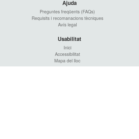
Ajuda
Preguntes freqüents (FAQs)
Requisits i recomanacions tècniques
Avís legal
Usabilitat
Inici
Accessibilitat
Mapa del lloc
Ajuntament d'Alaquàs
Carrer Major, 88 46970 Alaquàs (València)
961 51 94 00