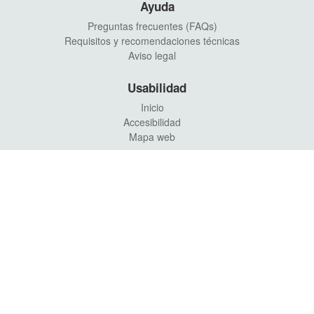
Ayuda
Preguntas frecuentes (FAQs)
Requisitos y recomendaciones técnicas
Aviso legal
Usabilidad
Inicio
Accesibilidad
Mapa web
Ayuntamiento de Alaquás
Calle Mayor, 88 46970 Alaquàs (València)
961 51 94 00